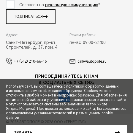
Согласен на
рекламную коммуникацию
*
ПОДПИСАТЬСЯ
Адрес:
Режим работы:
Санкт-Петербург, пр-кт.
пн-вс: 09:00-21:00
Строителей, д. 37, пом. 4
+7 (812) 210-66-15
call@autopole.ru
ПРИСОЕДИНЯЙТЕСЬ К НАМ
В СОЦИАЛЬНЫХ СЕТЯХ:
Используя сайт, вы соглашаетесь с
политикой обработки данных
и использованием cookies вашего браузера. Cookies можно
отключить в любой момент в настройках браузера. Для обеспечения
оптимальной работы и улучшения пользовательского опыта на сайте
могут использоваться системы веб-аналитики (в том числе
СПЕЦПРЕДЛОЖЕНИЯ
Яндекс.Метрика). Продолжая использование сайта, Вы соглашаетесь
с применением указанных технологий и размещением cookie-
файлов.
© 2026 АВТОПОЛЕ
© 2026 ООО «ТЕНЕТ РУС»
ЗАПИСЬ НА ТЕСТ-ДРАЙВ
ПРАВОВАЯ ИНФОРМАЦИЯ
КОНТАКТЫ
КЛИЕНТСКАЯ ПОДДЕРЖКА
ПРИНЯТЬ