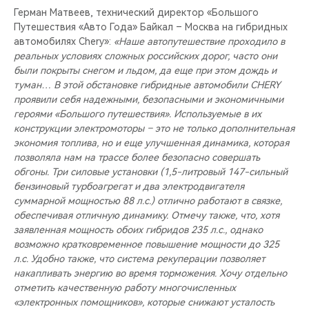
Герман Матвеев, технический директор «Большого
Путешествия «Авто Года» Байкал – Москва на гибридных
автомобилях Chery»:
«Наше автопутешествие проходило в
реальных условиях сложных российских дорог, часто они
были покрыты снегом и льдом, да еще при этом дождь и
туман… В этой обстановке гибридные автомобили CHERY
проявили себя надежными, безопасными и экономичными
героями «Большого путешествия». Используемые в их
конструкции электромоторы – это не только дополнительная
экономия топлива, но и еще улучшенная динамика, которая
позволяла нам на трассе более безопасно совершать
обгоны. Три силовые установки (1,5-литровый 147-сильный
бензиновый турбоагрегат и два электродвигателя
суммарной мощностью 88 л.с.) отлично работают в связке,
обеспечивая отличную динамику. Отмечу также, что, хотя
заявленная мощность обоих гибридов 235 л.с., однако
возможно кратковременное повышение мощности до 325
л.с. Удобно также, что система рекуперации позволяет
накапливать энергию во время торможения. Хочу отдельно
отметить качественную работу многочисленных
«электронных помощников», которые снижают усталость