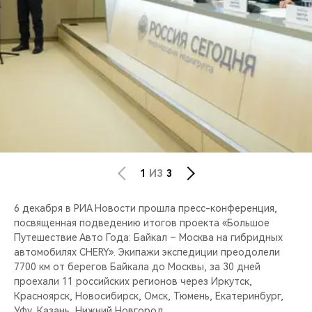
CHERY REMOTE
CHERY И СПОРТ
НАШИ МЕРОПРИЯТИЯ
ВИДЕООБЗОРЫ
CHERY ДЛЯ ДЕТЕЙ
1
ИЗ
3
6 декабря в РИА Новости прошла пресс-конференция,
посвященная подведению итогов проекта «Большое
Путешествие Авто Года: Байкал – Москва на гибридных
автомобилях CHERY». Экипажи экспедиции преодолели
7700 км от берегов Байкала до Москвы, за 30 дней
проехали 11 российских регионов через Иркутск,
Красноярск, Новосибирск, Омск, Тюмень, Екатеринбург,
Уфу, Казань, Нижний Новгород.