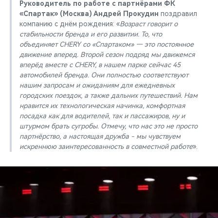
Руководитель по работе с партнёрами ФК
«Спартак» (Москва) Андрей Прокудин
поздравил
компанию с днём рождения: «
Возраст говорит о
стабильности бренда и его развитии. То, что
объединяет CHERY со «Спартаком» — это постоянное
движение вперед. Второй сезон подряд мы движемся
вперёд вместе с CHERY, в нашем парке сейчас 45
автомобилей бренда. Они полностью соответствуют
нашим запросам и ожиданиям для ежедневных
городских поездок, а также дальних путешествий. Нам
нравится их технологическая начинка, комфортная
посадка как для водителей, так и пассажиров, ну и
штурмом брать сугробы. Отмечу, что нас это не просто
партнёрство, а настоящая дружба - мы чувствуем
искреннюю заинтересованность в совместной работе
».