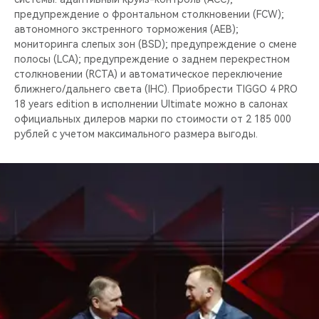
предупреждение о фронтальном столкновении (FCW);
автономного экстренного торможения (AEB);
мониторинга слепых зон (BSD); предупреждение о смене
полосы (LCA); предупреждение о заднем перекрестном
столкновении (RCTA) и автоматическое переключение
ближнего/дальнего света (IHC). Приобрести TIGGO 4 PRO
18 years edition в исполнении Ultimate можно в салонах
официальных дилеров марки по стоимости от 2 185 000
рублей c учетом максимального размера выгоды.