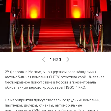
CHERY REMOTE
CHERY И СПОРТ
НАШИ МЕРОПРИЯТИЯ
ВИДЕООБЗОРЫ
CHERY ДЛЯ ДЕТЕЙ
1
ИЗ
3
29 февраля в Москве, в концертном зале «Академия»
автомобильная компания CHERY отметила своё 18-летнее
беспрерывное присутствие в России и презентовала
обновленную версию кроссовера
TIGGO 4 PRO
.
На мероприятии присутствовали сотрудники компании,
партнёры, дилеры, клиенты, автомобильные
представители СМИ, эксперты и блогеры. Поздравить