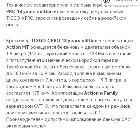
Privacy notice
Технические характеристики и силовые агрегаты
TIGGO 4
PRO 18 years edition
идентичны текущему поколению
TIGGO 4 PRO, зарекомендовавшему себя на российском
рынке.
Кроссовер
TIGGO 4 PRO 18 years edition
в комплектации
Action MT
оснащается бензиновым двигателем объемом
1.5 литра (113 л.c., крутящий момент - 138 Нм в сочетании
с пятиступенчатой механической коробкой передач.
Такой силовой агрегат обеспечивает разгон автомобиля
до 100 км/ч за 13,9 сек. Расход топлива в смешанном
цикле составляет 7,4 литра, в городском – 9,3 литра, в
загородном – 6,3 литров. Максимальная скорость
составляет 175 км/ч. Комплектации
Action и Family
представлены с таким же двигателем, но агрегатируются
вариатором CVT18, что позволяет в каждом из режимов
движения уменьшить расход топлива на 0.1 л.
Производителем допустимо использование бензина с 92
октановым числом.