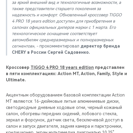
за яркий внешний вид и технологичные возможности, а
также представители старшего поколения за
надежность и комфорт
.
Обновленный кроссовер
TIGGO
4 PRO 18 years edition доступен для приобретения в
салонах официальных дилеров марки с 1 марта. Его
технологическое оснащение соответствует
автомобилям среднеразмерных и полноразмерных
сегментов», -
прокомментировал
директор бренда
CHERY в России Сергей Садовенко.
Кроссовер
TIGGO 4 PRO 18 years edition
представлен
в пяти комплектациях: Action MT, Action, Family, Style и
Ultimate.
Акцентным оборудованием базовой комплектации Action
MT являются: 16-дюймовые литые алюминиевые диски,
светодиодные дневные ходовые огни, черный кожаный
салон, обогревы передних сидений, лобового стекла,
зеркал и форсунок, датчик света, бесключевой доступ в
салон и запуск двигателя, задняя камера и парктроники,
кондиционер, экран мультимедиа диагональю 10.25”,