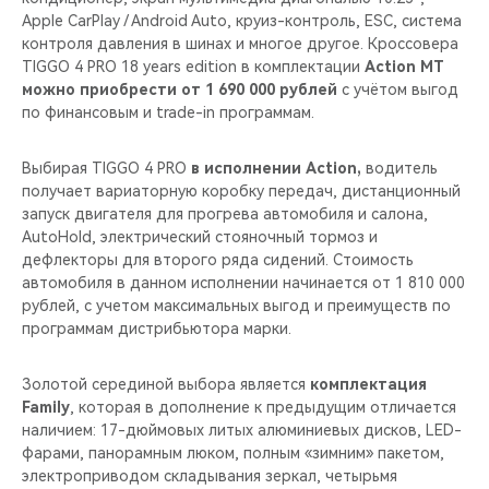
Apple CarPlay / Android Auto, круиз-контроль, ESС, система
контроля давления в шинах и многое другое. Кроссовера
TIGGO 4 PRO 18 years edition в комплектации
Action MT
можно приобрести от 1 690 000 рублей
с учётом выгод
по финансовым и trade-in программам.
Выбирая TIGGO 4 PRO
в исполнении Action,
водитель
получает вариаторную коробку передач, дистанционный
запуск двигателя для прогрева автомобиля и салона,
AutoHold, электрический стояночный тормоз и
дефлекторы для второго ряда сидений. Стоимость
автомобиля в данном исполнении начинается от 1 810 000
рублей, с учетом максимальных выгод и преимуществ по
программам дистрибьютора марки.
Золотой серединой выбора является
комплектация
Family
, которая в дополнение к предыдущим отличается
наличием: 17-дюймовых литых алюминиевых дисков, LED-
фарами, панорамным люком, полным «зимним» пакетом,
электроприводом складывания зеркал, четырьмя