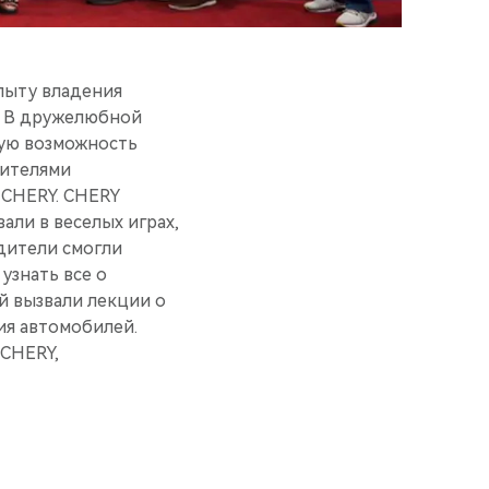
пыту владения
. В дружелюбной
ную возможность
вителями
 CHERY. CHERY
али в веселых играх,
одители смогли
узнать все о
й вызвали лекции о
ия автомобилей.
 CHERY,