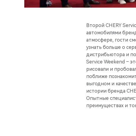
Второй CHERY Servi
автомобилями бренд
атмосфере, гости см
узнать больше о се
дистрибьютора и по
Service Weekend – э
рисовали и пробовал
поближе познакомить
выгодном и качеств
истории бренда CHE
Опытные специалист
преимуществах и то