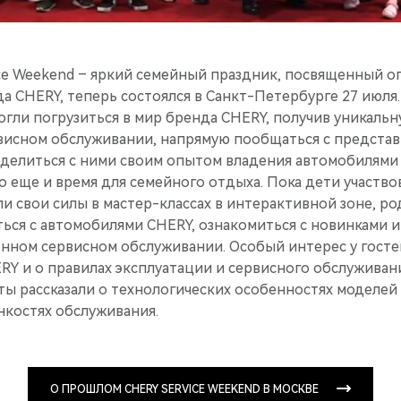
ce Weekend – яркий семейный праздник, посвященный о
а CHERY, теперь состоялся в Санкт-Петербурге 27 июля
огли погрузиться в мир бренда CHERY, получив уникаль
рвисном обслуживании, напрямую пообщаться с предста
делиться с ними своим опытом владения автомобилями
то еще и время для семейного отдыха. Пока дети участвов
и свои силы в мастер-классах в интерактивной зоне, р
ся с автомобилями CHERY, ознакомиться с новинками и 
енном сервисном обслуживании. Особый интерес у госте
RY и о правилах эксплуатации и сервисного обслуживан
ы рассказали о технологических особенностях моделей
нкостях обслуживания.
О ПРОШЛОМ CHERY SERVICE WEEKEND В МОСКВЕ