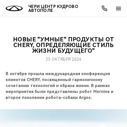
ЧЕРИ ЦЕНТР КУДРОВО
АВТОПОЛЕ
НОВЫЕ "УМНЫЕ" ПРОДУКТЫ ОТ
ОНЛАЙН СЕРВИСЫ
ПОКУПАТЕЛЯМ
ВЛАДЕЛЬЦАМ
О КОМПАНИИ
МИР CHERY
МОДЕЛИ
АКЦИИ
CHERY, ОПРЕДЕЛЯЮЩИЕ СТИЛЬ
ЖИЗНИ БУДУЩЕГО"
ВЫБОР И ПОКУПКА
СЕРВИС
АКСЕССУАРЫ
ВЫГОДЫ И АКЦИИ
ВЫБОР И ПОКУПКА
О НАС
ВСЕ МОДЕЛИ
25 ОКТЯБРЯ 2024
КРЕДИТ И СТРАХОВАНИЕ
ЗАПЧАСТИ И АКСЕССУАРЫ
О БРЕНДЕ
КРЕДИТ
МЫ В СОЦСЕТЯХ
В октябре прошла международная конференция
КРОССОВЕРЫ
клиентов CHERY, посвященный гармоничному
ПОДДЕРЖКА
CHERY В СОЦСЕТЯХ
сочетанию технологий и образа жизни. В рамках
СЕДАНЫ
мероприятия были представлены робот Mornine и
второе поколение робота-собаки Argos.
CHERY CONNECT
ЛЮДИ CHERY
НОВИНКИ
БЛАГОТВОРИТЕЛЬНОСТЬ