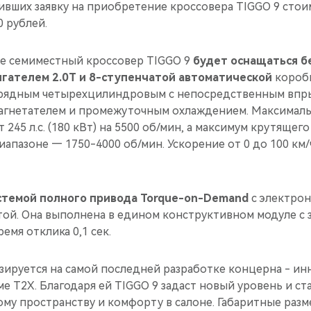
ивших заявку на приобретение кроссовера TIGGO 9 сто
0 рублей.
е семиместный кроссовер TIGGO 9
будет оснащаться 
гателем 2.0T и 8-ступенчатой автоматической
коробк
 рядным четырехцилиндровым с непосредственным впр
агнетателем и промежуточным охлаждением. Максимал
 245 л.с. (180 кВт) на 5500 об/мин, а максимум крутящег
апазоне — 1750-4000 об/мин. Ускорение от 0 до 100 км/ч
стемой полного привода Torque-on-Demand
с электрон
ой. Она выполнена в едином конструктивном модуле с 
мя отклика 0,1 сек.
зируется на самой последней разработке концерна - и
 T2X. Благодаря ей TIGGO 9 задаст новый уровень и ст
му пространству и комфорту в салоне. Габаритные разм