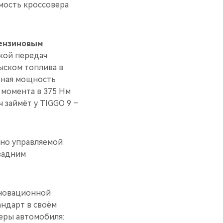
имость кроссовера
бензиновым
ой передач.
ыском топлива в
ьная мощность
о момента в 375 Нм
 займёт у TIGGO 9 –
но управляемой
задним
нновационной
андарт в своём
еры автомобиля: