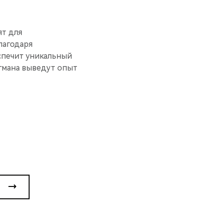
ят для
лагодаря
спечит уникальный
агмана выведут опыт