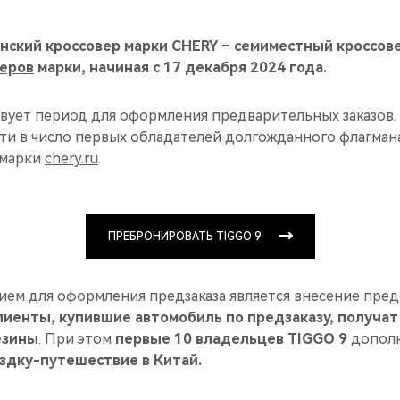
нский кроссовер марки CHERY – семиместный кроссов
еров
марки, начиная с 17 декабря 2024 года.
вует период для оформления предварительных заказов. 
ти в число первых обладателей долгожданного флагман
 марки
chery.ru
.
ПРЕБРОНИРОВАТЬ TIGGO 9
ием для оформления предзаказа является внесение пред
лиенты, купившие автомобиль по предзаказу, получат
езины
. При этом
первые 10 владельцев TIGGO 9
допол
здку-путешествие в Китай.