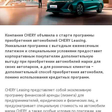
CHERY REMOTE
CHERY И СПОРТ
НАШИ МЕРОПРИЯТИЯ
Компания CHERY объявила о старте программы
ВИДЕООБЗОРЫ
приобретения автомобилей CHERY Leasing.
Уникальная программа с выгодным ежемесячным
платежом и специальными условиями предоставит
CHERY ДЛЯ ДЕТЕЙ
корпоративным покупателям дополнительную
выгоду при приобретении автомобилей марки для
своих автопарков, а для розничных клиентов –
дополнительный способ приобретения автомобиля,
помимо использования кредитных программ.
CHERY Leasing представляет собой эксклюзивную
программу финансовой аренды (лизинга) для
предпринимателей, юридических и физических лиц, и
предусматривает специальную стоимость на автомобили
марки CHERY, а также особые условия по платежам, как