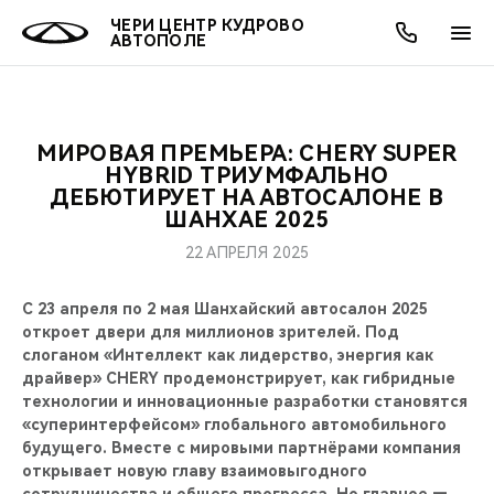
ЧЕРИ ЦЕНТР КУДРОВО
АВТОПОЛЕ
МИРОВАЯ ПРЕМЬЕРА: CHERY SUPER
ОНЛАЙН СЕРВИСЫ
ПОКУПАТЕЛЯМ
ВЛАДЕЛЬЦАМ
О КОМПАНИИ
МИР CHERY
МОДЕЛИ
АКЦИИ
HYBRID ТРИУМФАЛЬНО
ДЕБЮТИРУЕТ НА АВТОСАЛОНЕ В
ШАНХАЕ 2025
ВЫБОР И ПОКУПКА
СЕРВИС
АКСЕССУАРЫ
ВЫГОДЫ И АКЦИИ
ВЫБОР И ПОКУПКА
О НАС
ВСЕ МОДЕЛИ
22 АПРЕЛЯ 2025
КРЕДИТ И СТРАХОВАНИЕ
ЗАПЧАСТИ И АКСЕССУАРЫ
О БРЕНДЕ
КРЕДИТ
МЫ В СОЦСЕТЯХ
КРОССОВЕРЫ
С 23 апреля по 2 мая Шанхайский автосалон 2025
ПОДДЕРЖКА
CHERY В СОЦСЕТЯХ
откроет двери для миллионов зрителей. Под
слоганом «Интеллект как лидерство, энергия как
СЕДАНЫ
драйвер» CHERY продемонстрирует, как гибридные
CHERY CONNECT
ЛЮДИ CHERY
технологии и инновационные разработки становятся
НОВИНКИ
«суперинтерфейсом» глобального автомобильного
БЛАГОТВОРИТЕЛЬНОСТЬ
будущего. Вместе с мировыми партнёрами компания
открывает новую главу взаимовыгодного