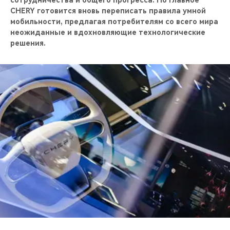
сотрудничества и общего прогресса. Но главное —
CHERY REMOTE
CHERY готовится вновь переписать правила умной
мобильности, предлагая потребителям со всего мира
CHERY И СПОРТ
неожиданные и вдохновляющие технологические
решения.
НАШИ МЕРОПРИЯТИЯ
ВИДЕООБЗОРЫ
CHERY ДЛЯ ДЕТЕЙ