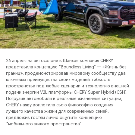
CHERY REMOTE
CHERY И СПОРТ
НАШИ МЕРОПРИЯТИЯ
ВИДЕООБЗОРЫ
26 апреля на автосалоне в Шанхае компания CHERY
CHERY ДЛЯ ДЕТЕЙ
представила концепцию “Boundless Living” — «Жизнь без
границ», продемонстрировав мировому сообществу два
ключевых преимущества своих моделей: гибкость
пространства под любые сценарии и технологию внешней
подачи энергии V2L платформы CHERY Super Hybrid (CSH).
Погрузив автомобили в реальные жизненные ситуации,
CHERY наяву воплотила свою философию создания
лучшего качества жизни для современных семей,
предложив гостям лично ощутить концепцию
“мобильного жилого пространства”.