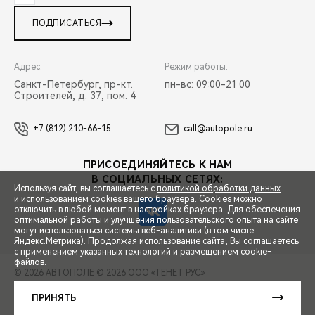
ПОДПИСАТЬСЯ
Адрес:
Режим работы:
Санкт-Петербург, пр-кт.
пн-вс: 09:00-21:00
Строителей, д. 37, пом. 4
+7 (812) 210-66-15
call@autopole.ru
ПРИСОЕДИНЯЙТЕСЬ К НАМ
В СОЦИАЛЬНЫХ СЕТЯХ:
Используя сайт, вы соглашаетесь с
политикой обработки данных
и использованием cookies вашего браузера. Cookies можно
отключить в любой момент в настройках браузера. Для обеспечения
оптимальной работы и улучшения пользовательского опыта на сайте
могут использоваться системы веб-аналитики (в том числе
СПЕЦПРЕДЛОЖЕНИЯ
Яндекс.Метрика). Продолжая использование сайта, Вы соглашаетесь
с применением указанных технологий и размещением cookie-
файлов.
© 2026 АВТОПОЛЕ
© 2026 ООО «ТЕНЕТ РУС»
ЗАПИСЬ НА ТЕСТ-ДРАЙВ
ПРАВОВАЯ ИНФОРМАЦИЯ
КОНТАКТЫ
КЛИЕНТСКАЯ ПОДДЕРЖКА
ПРИНЯТЬ
Сделано в ПЕРКС
РАСЧЕТ КРЕДИТА