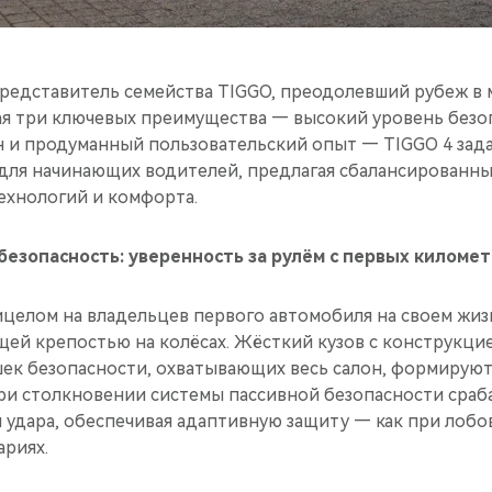
редставитель семейства TIGGO, преодолевший рубеж в
ая три ключевых преимущества — высокий уровень безо
 и продуманный пользовательский опыт — TIGGO 4 зад
для начинающих водителей, предлагая сбалансированн
ехнологий и комфорта.
езопасность: уверенность за рулём с первых киломе
ицелом на владельцев первого автомобиля на своем жиз
щей крепостью на колёсах. Жёсткий кузов с конструкци
ушек безопасности, охватывающих весь салон, формирую
ри столкновении системы пассивной безопасности сраб
 удара, обеспечивая адаптивную защиту — как при лобов
ариях.