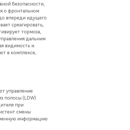
вной безопасности,
ия о фронтальном
 до впереди идущего
евает среагировать,
тивирует тормоза,
 управления дальним
ая видимость и
ют в комплексе,
ют управление
из полосы (LDW)
дителя при
истент смены
ременную информацию