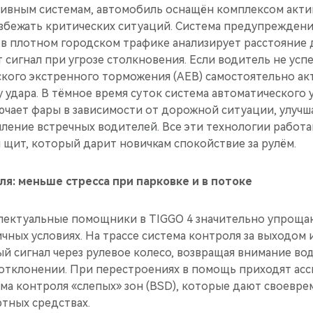
сивным системам, автомобиль оснащён комплексом акти
збежать критических ситуаций. Система предупрежден
 в плотном городском трафике анализирует расстояние
 сигнал при угрозе столкновения. Если водитель не усп
ского экстренного торможения (AEB) самостоятельно ак
у удара. В тёмное время суток система автоматического
ючает фары в зависимости от дорожной ситуации, улучш
ление встречных водителей. Все эти технологии работа
 щит, который дарит новичкам спокойствие за рулём.
я: меньше стресса при парковке и в потоке
ектуальные помощники в TIGGO 4 значительно упроща
чных условиях. На трассе система контроля за выходом 
й сигнал через рулевое колесо, возвращая внимание во
тклонении. При перестроениях в помощь приходят асс
тема контроля «слепых» зон (BSD), которые дают своев
тных средствах.