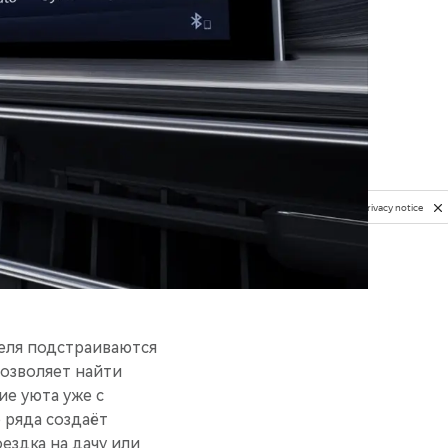
Privacy notice
еля подстраиваются
позволяет найти
ие уюта уже с
 ряда создаёт
ездка на дачу или