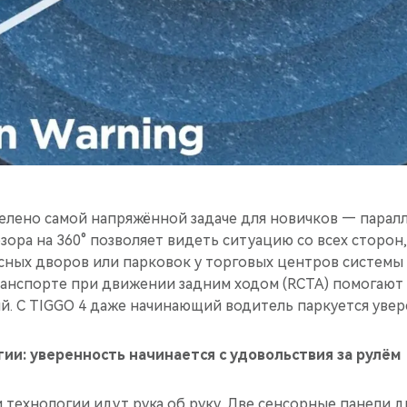
елено самой напряжённой задаче для новичков — парал
зора на 360° позволяет видеть ситуацию со всех сторон
тесных дворов или парковок у торговых центров систем
нспорте при движении задним ходом (RCTA) помогают
. С TIGGO 4 даже начинающий водитель паркуется увер
ии: уверенность начинается с удовольствия за рулём
 технологии идут рука об руку. Две сенсорные панели д