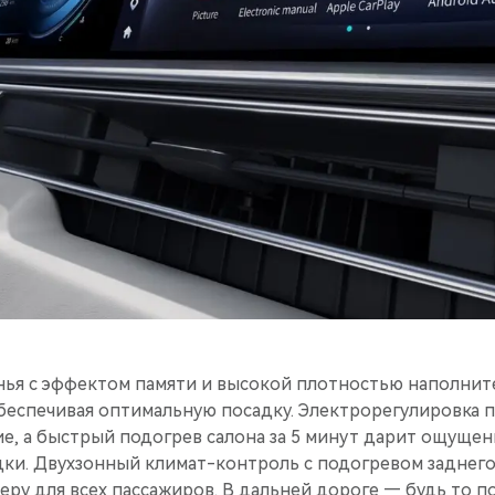
ья с эффектом памяти и высокой плотностью наполнит
обеспечивая оптимальную посадку. Электрорегулировка 
, а быстрый подогрев салона за 5 минут дарит ощущен
дки. Двухзонный климат-контроль с подогревом заднего
у для всех пассажиров. В дальней дороге — будь то по