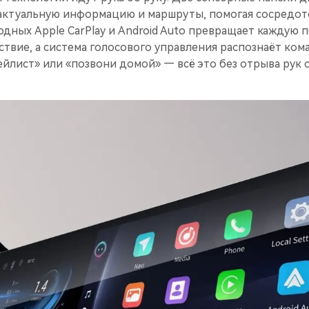
ктуальную информацию и маршруты, помогая сосредото
ных Apple CarPlay и Android Auto превращает каждую п
твие, а система голосового управления распознаёт ком
ейлист» или «позвони домой» — всё это без отрыва рук о