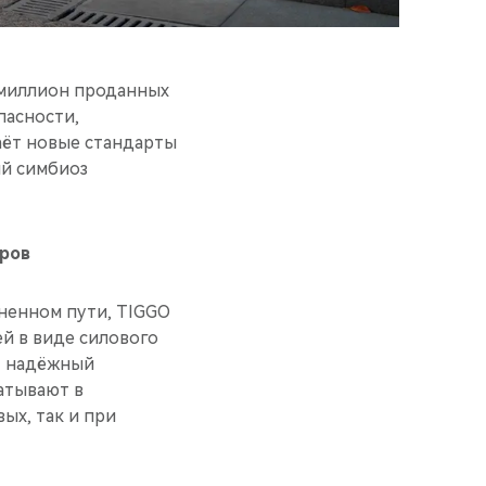
 миллион проданных
пасности,
аёт новые стандарты
ый симбиоз
тров
ненном пути, TIGGO
ей в виде силового
т надёжный
атывают в
ых, так и при