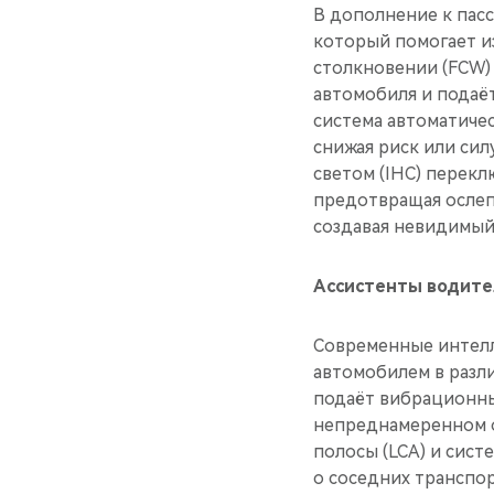
В дополнение к пас
который помогает и
столкновении (FCW)
автомобиля и подаёт
система автоматиче
снижая риск или сил
светом (IHC) перекл
предотвращая ослеп
создавая невидимый
Ассистенты водител
Современные интелл
автомобилем в разли
подаёт вибрационны
непреднамеренном о
полосы (LCA) и сис
о соседних транспор