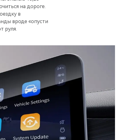
читься на дороге.
оездку в
анды вроде «опусти
т руля.