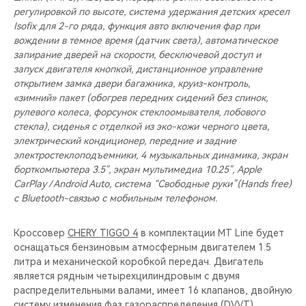
регулировкой по высоте, система удержания детских кресел
Isofix для 2-го ряда, функция авто включения фар при
вождении в темное время (датчик света), автоматическое
запирание дверей на скорости, бесключевой доступ и
запуск двигателя кнопкой, дистанционное управление
открытием замка двери багажника, круиз-контроль,
«зимний» пакет (обогрев передних сидений без спинок,
рулевого колеса, форсунок стеклоомывателя, лобового
стекла), сиденья с отделкой из эко-кожи черного цвета,
электрический кондиционер, передние и задние
электростеклоподъемники, 4 музыкальных динамика, экран
борткомпьютера 3.5", экран мультимедиа 10.25", Apple
CarPlay / Android Auto, система “Свободные руки”(Hands free)
с Bluetooth-связью с мобильным телефоном.
Кроссовер
CHERY TIGGO 4
в комплектации MT Line будет
оснащаться бензиновым атмосферным двигателем 1.5
литра и механической коробкой передач. Двигатель
является рядным четырехцилиндровым с двумя
распределительными валами, имеет 16 клапанов, двойную
систему изменения фаз газораспределения (DVVT),