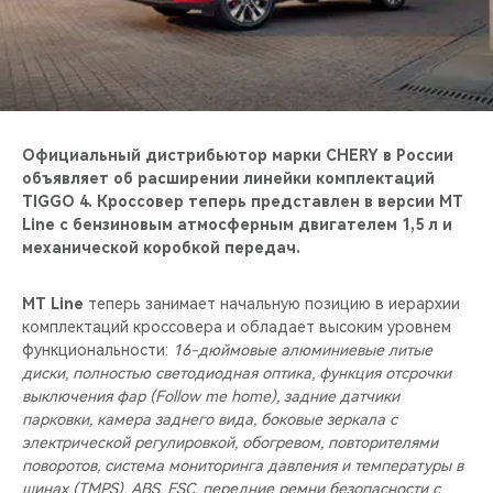
CHERY REMOTE
CHERY И СПОРТ
НАШИ МЕРОПРИЯТИЯ
Официальный дистрибьютор марки CHERY в России
ВИДЕООБЗОРЫ
объявляет об расширении линейки комплектаций
TIGGO 4. Кроссовер теперь представлен в версии MT
Line c бензиновым атмосферным двигателем 1,5 л и
CHERY ДЛЯ ДЕТЕЙ
механической коробкой передач.
MT Line
теперь занимает начальную позицию в иерархии
комплектаций кроссовера и обладает высоким уровнем
функциональности:
16-дюймовые алюминиевые литые
диски, полностью светодиодная оптика, функция отсрочки
выключения фар (Follow me home), задние датчики
парковки, камера заднего вида, боковые зеркала с
электрической регулировкой, обогревом, повторителями
поворотов, система мониторинга давления и температуры в
шинах (TMPS), ABS, ESC, передние ремни безопасности с