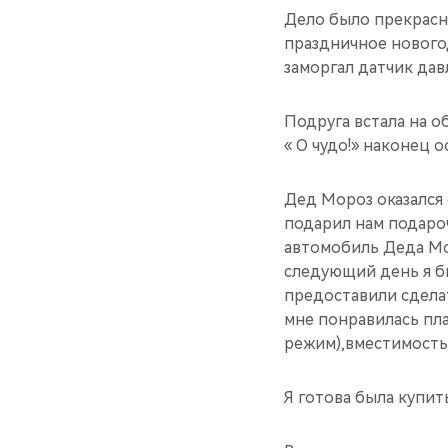
Дело было прекрасны
праздничное новогод
заморгал датчик дав
Подруга встала на о
« О чудо!» наконец 
Дед Мороз оказался 
подарил нам подароч
автомобиль Деда Мор
следующий день я б
предоставили сделат
мне понравилась пл
режим),вместимость 
Я готова была купит