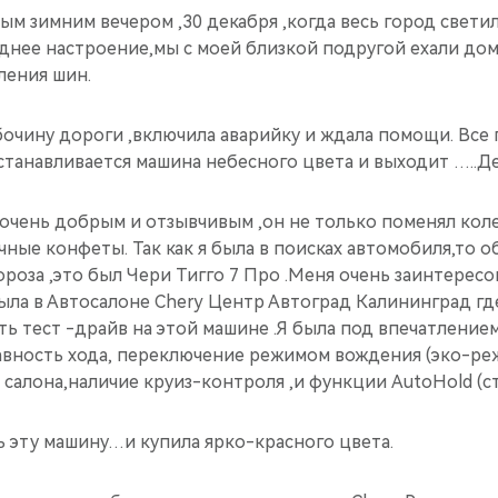
м зимним вечером ,30 декабря ,когда весь город светил
нее настроение,мы с моей близкой подругой ехали домо
ления шин.
бочину дороги ,включила аварийку и ждала помощи. Все 
останавливается машина небесного цвета и выходит …..
очень добрым и отзывчивым ,он не только поменял коле
ные конфеты. Так как я была в поисках автомобиля,то о
оза ,это был Чери Тигго 7 Про .Меня очень заинтересов
ыла в Автосалоне Chery Центр Автоград Калининград гд
ь тест -драйв на этой машине .Я была под впечатление
авность хода, переключение режимом вождения (эко-ре
салона,наличие круиз-контроля ,и функции AutoHold (с
ь эту машину…и купила ярко-красного цвета.