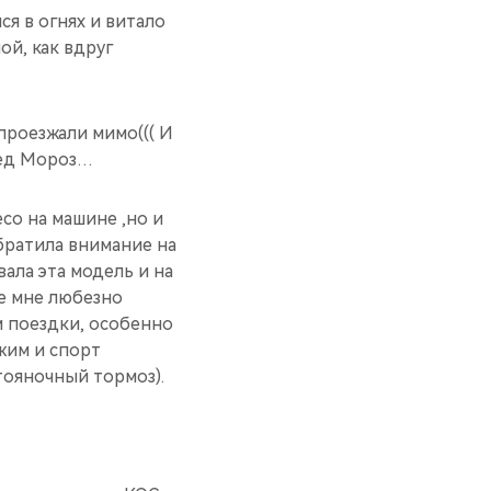
ся в огнях и витало
й, как вдруг
проезжали мимо((( И
Дед Мороз…
со на машине ,но и
братила внимание на
ала эта модель и на
е мне любезно
м поездки, особенно
жим и спорт
тояночный тормоз).