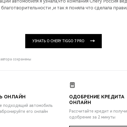
ации автомобиля я узнала,что компания Chery Россия ве
 благотворительности ,и так я поняла что сделала прав
УЗНАТЬ О CHERY TIGGO 7 PRO
 автора сохранены
Ь ОНЛАЙН
ОДОБРЕНИЕ КРЕДИТА
ОНЛАЙН
е подходящий автомобиль
Рассчитайте кредит и получ
забронируйте его онлайн
одобрение за 2 минуты